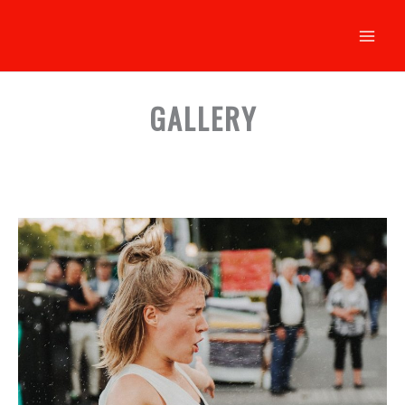
Siirry
sisältöön
GALLERY